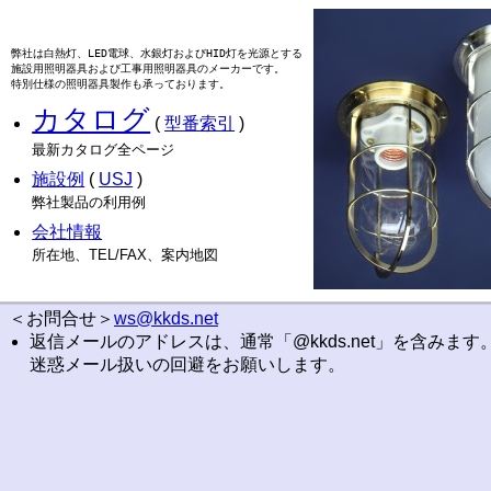
弊社は白熱灯、LED電球、水銀灯およびHID灯を光源とする

施設用照明器具および工事用照明器具のメーカーです。

特別仕様の照明器具製作も承っております。
カタログ
(
型番索引
)
最新カタログ全ページ
施設例
(
USJ
)
弊社製品の利用例
会社情報
所在地、TEL/FAX、案内地図
＜お問合せ＞
ws@kkds.net
返信メールのアドレスは、通常「@kkds.net」を含みます
迷惑メール扱いの回避をお願いします。