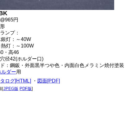
-BK
@965円
形
ランプ：
水銀灯：～40W
白熱灯：～100W
30・高46
穴径42(ホルダー口)
ド：鋼鈑・外面黒半つや色・内面白色メラミン焼付塗装
ホルダー
用
タログ[HTML]
・
図面[PDF]
組[
JPEG版
PDF版
]