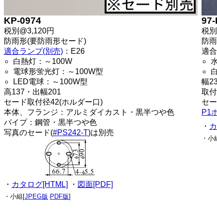
KP-0974
97
税別@3,120円
税別
防雨形(要防雨形セード)
防雨
適合ランプ(別売)
：E26
適合
白熱灯：～100W
電球形蛍光灯：～100W型
LED電球：～100W型
幅2
高137・出幅201
取付
セード取付径42(ホルダー口)
セー
本体、フランジ：アルミダイカスト・黒半つや色
P1
パイプ：鋼管・黒半つや色
・
カ
写真のセード(
#PS242-T
)は別売
・小
・
カタログ[HTML]
・
図面[PDF]
・小組[
JPEG版
PDF版
]